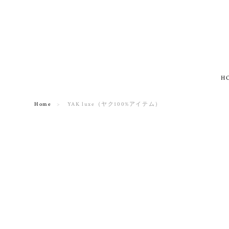
H
Home
YAK luxe（ヤク100%アイテム）