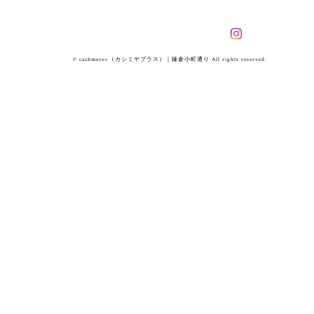
© cashmere+（カシミヤプラス）｜鎌倉小町通り All rights reserved.